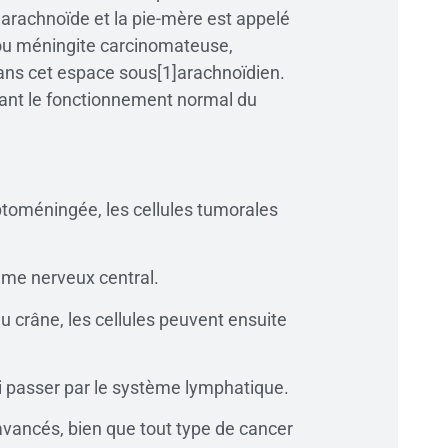
l’arachnoïde et la pie-mère est appelé
 ou méningite carcinomateuse,
dans cet espace sous[1]arachnoïdien.
rbant le fonctionnement normal du
ptoméningée, les cellules tumorales
ème nerveux central.
du crâne, les cellules peuvent ensuite
si passer par le système lymphatique.
avancés, bien que tout type de cancer