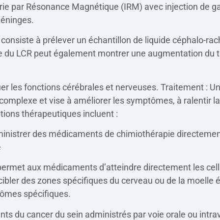
erie par Résonance Magnétique (IRM) avec injection de ga
méninges.
 consiste à prélever un échantillon de liquide céphalo-ra
e du LCR peut également montrer une augmentation du ta
er les fonctions cérébrales et nerveuses. Traitement : 
omplexe et vise à améliorer les symptômes, à ralentir la
ptions thérapeutiques incluent :
’administrer des médicaments de chimiothérapie directeme
e
rmet aux médicaments d’atteindre directement les cell
r cibler des zones spécifiques du cerveau ou de la moelle 
tômes spécifiques.
nts du cancer du sein administrés par voie orale ou int