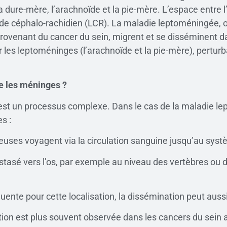
la dure-mère, l’arachnoïde et la pie-mère. L’espace entre 
quide céphalo-rachidien (LCR). La maladie leptoméningée,
provenant du cancer du sein, migrent et se disséminent 
r les leptoméninges (l’arachnoïde et la pie-mère), pertu
e les méninges ?
est un processus complexe. Dans le cas de la maladie le
s :
euses voyagent via la circulation sanguine jusqu’au syst
tastasé vers l’os, par exemple au niveau des vertèbres ou 
quente pour cette localisation, la dissémination peut aus
ation est plus souvent observée dans les cancers du sein 